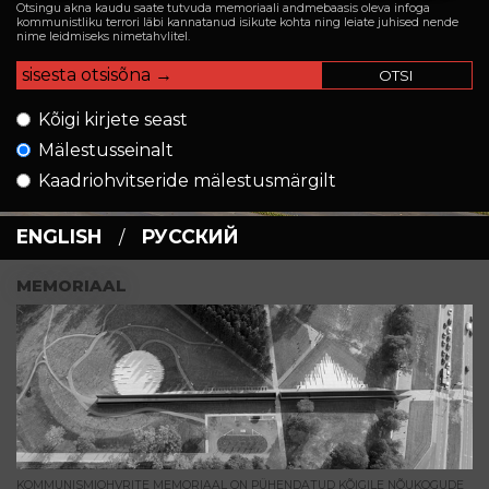
Otsingu akna kaudu saate tutvuda memoriaali andmebaasis oleva infoga
kommunistliku terrori läbi kannatanud isikute kohta ning leiate juhised nende
nime leidmiseks nimetahvlitel.
OTSI
Kõigi kirjete seast
Mälestusseinalt
Kaadriohvitseride mälestusmärgilt
ENGLISH
РУССКИЙ
/
MEMORIAAL
KOMMUNISMIOHVRITE MEMORIAAL ON PÜHENDATUD KÕIGILE NÕUKOGUDE