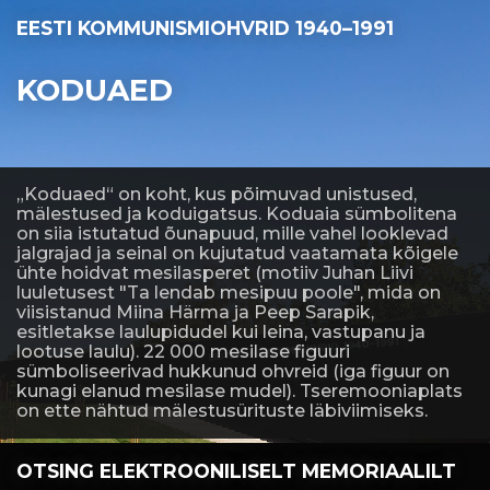
EESTI KOMMUNISMIOHVRID 1940–1991
KODUAED
„Koduaed“ on koht, kus põimuvad unistused,
mälestused ja koduigatsus. Koduaia sümbolitena
on siia istutatud õunapuud, mille vahel looklevad
jalgrajad ja seinal on kujutatud vaatamata kõigele
ühte hoidvat mesilasperet (motiiv Juhan Liivi
luuletusest "Ta lendab mesipuu poole", mida on
viisistanud Miina Härma ja Peep Sarapik,
esitletakse laulupidudel kui leina, vastupanu ja
lootuse laulu). 22 000 mesilase figuuri
sümboliseerivad hukkunud ohvreid (iga figuur on
kunagi elanud mesilase mudel). Tseremooniaplats
on ette nähtud mälestusürituste läbiviimiseks.
OTSING ELEKTROONILISELT MEMORIAALILT