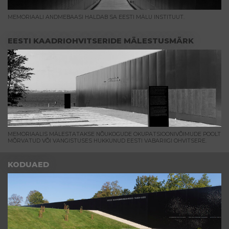
MEMORIAALI ANDMEBAASI HALDAB SA EESTI MÄLU INSTITUUT.
EESTI KAADRIOHVITSERIDE MÄLESTUSMÄRK
MEMORIAALIS MÄLESTATAKSE NÕUKOGUDE OKUPATSIOONIVÕIMUDE POOLT
MÕRVATUD VÕI VANGISTUSES HUKKUNUD EESTI VABARIIGI OHVITSERE.
KODUAED