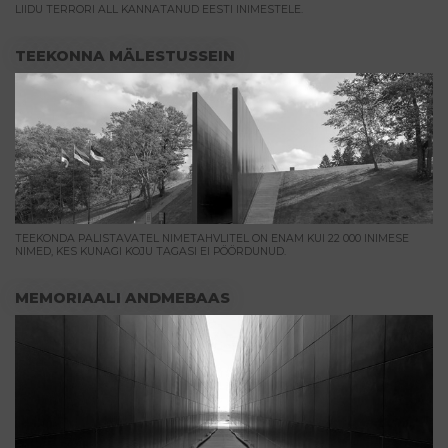
LIIDU TERRORI ALL KANNATANUD EESTI INIMESTELE.
TEEKONNA MÄLESTUSSEIN
TEEKONDA PALISTAVATEL NIMETAHVLITEL ON ENAM KUI 22 000 INIMESE
NIMED, KES KUNAGI KOJU TAGASI EI PÖÖRDUNUD.
MEMORIAALI ANDMEBAAS